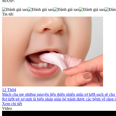
MASP:
Tin tức
12
Th04
Mách cha mẹ những nguyên liệu thiên nhiên giúp rơ lưỡi sạch sẽ cho t
Rơ lưỡi trẻ sơ sinh là biện pháp giúp bé tránh được các bệnh về răng 
Xem chi tiết
Video