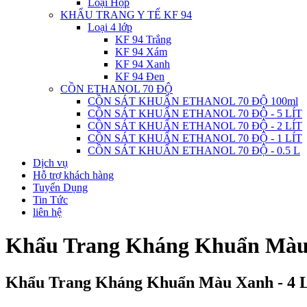
Loại Hộp
KHẨU TRANG Y TẾ KF 94
Loại 4 lớp
KF 94 Trắng
KF 94 Xám
KF 94 Xanh
KF 94 Đen
CỒN ETHANOL 70 ĐỘ
CỒN SÁT KHUẨN ETHANOL 70 ĐỘ 100ml
CỒN SÁT KHUẨN ETHANOL 70 ĐỘ - 5 LÍT
CỒN SÁT KHUẨN ETHANOL 70 ĐỘ - 2 LÍT
CỒN SÁT KHUẨN ETHANOL 70 ĐỘ - 1 LÍT
CỒN SÁT KHUẨN ETHANOL 70 ĐỘ - 0.5 L
Dịch vụ
Hỗ trợ khách hàng
Tuyển Dụng
Tin Tức
liên hệ
Khẩu Trang Kháng Khuẩn Màu 
Khẩu Trang Kháng Khuẩn Màu Xanh - 4 