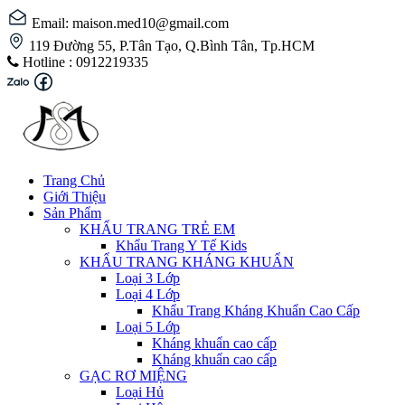
Email: maison.med10@gmail.com
119 Đường 55, P.Tân Tạo, Q.Bình Tân, Tp.HCM
Hotline :
0912219335
Trang Chủ
Giới Thiệu
Sản Phẩm
KHẨU TRANG TRẺ EM
Khẩu Trang Y Tế Kids
KHẨU TRANG KHÁNG KHUẨN
Loại 3 Lớp
Loại 4 Lớp
Khẩu Trang Kháng Khuẩn Cao Cấp
Loại 5 Lớp
Kháng khuẩn cao cấp
Kháng khuẩn cao cấp
GẠC RƠ MIỆNG
Loại Hủ