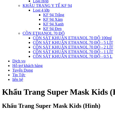
Loại Hộp
KHẨU TRANG Y TẾ KF 94
Loại 4 lớp
KF 94 Trắng
KF 94 Xám
KF 94 Xanh
KF 94 Đen
CỒN ETHANOL 70 ĐỘ
CỒN SÁT KHUẨN ETHANOL 70 ĐỘ 100ml
CỒN SÁT KHUẨN ETHANOL 70 ĐỘ - 5 LÍT
CỒN SÁT KHUẨN ETHANOL 70 ĐỘ - 2 LÍT
CỒN SÁT KHUẨN ETHANOL 70 ĐỘ - 1 LÍT
CỒN SÁT KHUẨN ETHANOL 70 ĐỘ - 0.5 L
Dịch vụ
Hỗ trợ khách hàng
Tuyển Dụng
Tin Tức
liên hệ
Khẩu Trang Super Mask Kids (
Khẩu Trang Super Mask Kids (Hình)