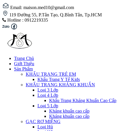
Email: maison.med10@gmail.com
119 Đường 55, P.Tân Tạo, Q.Bình Tân, Tp.HCM
Hotline :
0912219335
Trang Chủ
Giới Thiệu
Sản Phẩm
KHẨU TRANG TRẺ EM
Khẩu Trang Y Tế Kids
KHẨU TRANG KHÁNG KHUẨN
Loại 3 Lớp
Loại 4 Lớp
Khẩu Trang Kháng Khuẩn Cao Cấp
Loại 5 Lớp
Kháng khuẩn cao cấp
Kháng khuẩn cao cấp
GẠC RƠ MIỆNG
Loại Hủ