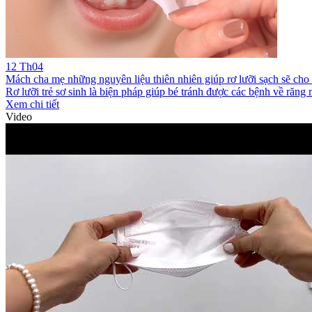
12
Th04
Mách cha mẹ những nguyên liệu thiên nhiên giúp rơ lưỡi sạch sẽ cho t
Rơ lưỡi trẻ sơ sinh là biện pháp giúp bé tránh được các bệnh về răng 
Xem chi tiết
Video